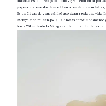
material es de terciopelo o lino y grabación en la port
página, máximo dos, fondo blanco, sin dibujos ni letras
Es un álbum de gran calidad que durará toda una vida. E
Incluye todo mi tiempo, ( 1 a 2 horas aproximadamente 
hasta 20km desde la Málaga capital, lugar donde resido. 