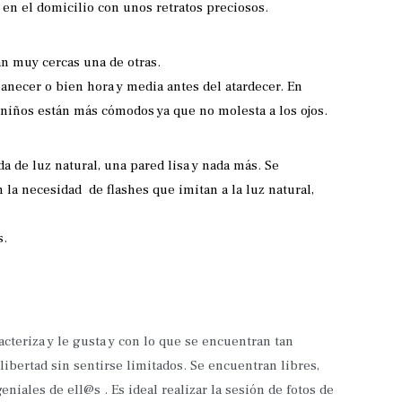
en el domicilio con unos retratos preciosos.
án muy cercas una de otras.
manecer o bien hora y media antes del atardecer. En
s niños están más cómodos ya que no molesta a los ojos.
da de luz natural, una pared lisa y nada más. Se
 la necesidad de flashes que imitan a la luz natural,
s.
acteriza y le gusta y con lo que se encuentran tan
bertad sin sentirse limitados. Se encuentran libres,
iales de ell@s . Es ideal realizar la sesión de fotos de