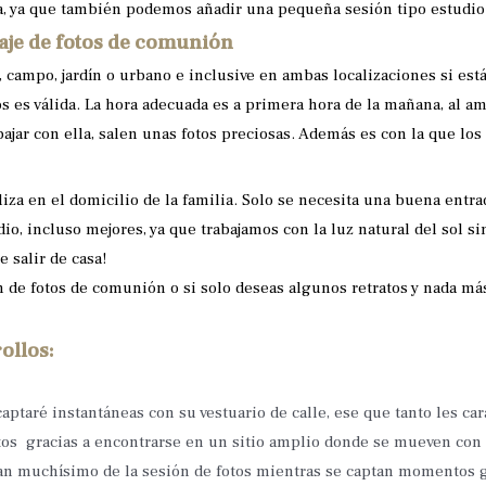
ía, ya que también podemos añadir una pequeña sesión tipo estudio 
taje de fotos de comunión
, campo, jardín o urbano e inclusive en ambas localizaciones si est
tos es válida. La hora adecuada es a primera hora de la mañana, al a
ajar con ella, salen unas fotos preciosas. Además es con la que lo
aliza en el domicilio de la familia. Solo se necesita una buena entra
o, incluso mejores, ya que trabajamos con la luz natural del sol sin
 salir de casa!
n de fotos de comunión o si solo deseas algunos retratos y nada má
ollos:
aptaré instantáneas con su vestuario de calle, ese que tanto les car
s gracias a encontrarse en un sitio amplio donde se mueven con li
tan muchísimo de la sesión de fotos mientras se captan momentos gen