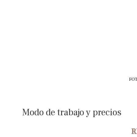
Ir
al
contenido
FO
Modo de trabajo y precios
R